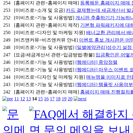
254
[홈페이지 관련>홈페이지 매매]
등록해둔 홈페이지 매매 
253
[이비즈로>소개 및 요금]
카드 결제했는데 세금계산서 발
252
[이비즈로>기능 및 사용방법]
게시판 추출하기가 가능하
251
[홈페이지 관련>홈페이지 제작]
기본형 파워패키지에 대
250
[이비즈로>디자인 및 마케팅 지원]
배너교환 관리에서 배
249
[비즈앤커뮤>비즈앤커뮤 안내]
이벤트 홍보 게시판은 어떤
248
[이비즈로>기능 및 사용방법]
[일별예약관리]성수기 설정
247
[요금/세금계산서 관련>입금방법/환불]
입금확인은 어떻게
246
[이비즈로>기능 및 사용방법]
[웹에디터] 중앙정렬
245
[이비즈로>기능 및 사용방법]
[웹에디터] 마우스 이벤트 
244
[이비즈로>디자인 및 마케팅 지원]
메뉴명을 이미지로 만
243
[이비즈로>기능 및 사용방법]
[웹에디터] 템플릿 사용여부
242
[홈페이지 관련>홈페이지 매매]
홈페이지 매매 진행절차
11
12
13
14
15
16
17
18
19
20