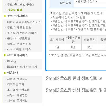
납부방식
무료 Mirroring 서비스
신청서 작성
호스팅 요금 납부 방식에 따른 혜택 안내
무료 부가서비스
- 자동이체 선택 시 5% 할인
- 1년 선납 시 무료 2개월 추가 및 도메인 1
네이버검색등록무료서비스
- 2년 선납 시 무료 6개월 추가 및 도메인 2
무료 디자인 컨텐츠
- 3년 선납 시 무료 12개월 추가 및 도메인 
호스팅 자료이전 서비스
당월이용요
블루 CGI 무료제공
초기세팅비
선납금액
옵션
금
웹로그 분석 서비스
0
원
0
원
0
원
0
myweb 이전 서비스
유료 부가서비스
* 호스팅 견적을 메일로 받아 보실 수 있습니다
Bluelog
Bluelog 관리자 바로가기
이용안내
서비스 신청절차
최적요금조회
초기결제내역조회
사용료 지불방법
서비스 문의메일