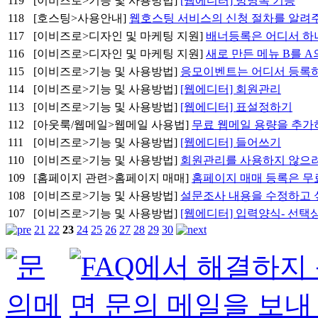
119
[이비즈로>기능 및 사용방법]
[웹에디터] 방명록 기능
118
[호스팅>사용안내]
웹호스팅 서비스의 신청 절차를 알려
117
[이비즈로>디자인 및 마케팅 지원]
배너등록은 어디서 하
116
[이비즈로>디자인 및 마케팅 지원]
새로 만든 메뉴 B를 
115
[이비즈로>기능 및 사용방법]
응모이벤트는 어디서 등록
114
[이비즈로>기능 및 사용방법]
[웹에디터] 회원관리
113
[이비즈로>기능 및 사용방법]
[웹에디터] 표설정하기
112
[아웃룩/웹메일>웹메일 사용법]
무료 웹메일 용량을 추가
111
[이비즈로>기능 및 사용방법]
[웹에디터] 들어쓰기
110
[이비즈로>기능 및 사용방법]
회원관리를 사용하지 않으려
109
[홈페이지 관련>홈페이지 매매]
홈페이지 매매 등록은 무
108
[이비즈로>기능 및 사용방법]
설문조사 내용을 수정하고 
107
[이비즈로>기능 및 사용방법]
[웹에디터] 입력양식- 선택
21
22
23
24
25
26
27
28
29
30