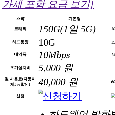
가세 포함 요금 보기]
스펙
기본형
150G
(1일 5G)
트래픽
3
10G
하드용량
1
10Mbps
대역폭
1
5,000 원
초기설치비
40,000 원
월 사용료
(자동이
6
체5%할인)
신청
하드웨어 방화벽