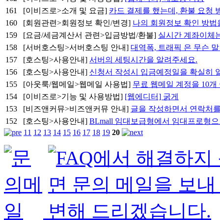
161
[이비즈로>소개 및 요금]
카드 결제를 했는데, 환불 요청
160
[회원관련>회원정보 확인/변경]
나의 회원정보 확인 방법
159
[요금/세금계산서 관련>입금방법/환불]
실시간 계좌이체는
158
[서버호스팅>서버호스팅 안내]
대역폭, 트래픽 은 무슨 
157
[호스팅>사용안내]
서버의 세팅시간을 알려주세요.
156
[호스팅>사용안내]
신청서 작성시 입금예정일을 확실히 
155
[아웃룩/웹메일>웹메일 사용법]
무료 웹메일 계정을 10개
154
[이비즈로>기능 및 사용방법]
[웹에디터] 굵게
153
[비즈앤커뮤>비즈앤커뮤 안내]
글을 작성하면서 연락처를
152
[호스팅>사용안내]
BLmall 임대보급형에서 임대프로형
11
12
13
14
15
16
17
18
19
20